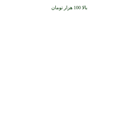
سفارشات خود را برای
بالا 100 هزار تومان
را با پیک رایگان تجربه کنید