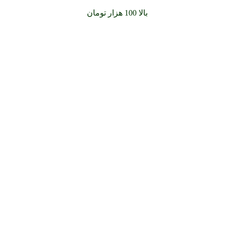
سفارشات خود را برای
بالا 100 هزار تومان
را با پیک رایگان تجربه کنید