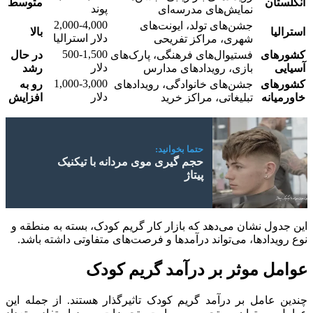
انگلستان
متوسط
پوند
نمایش‌های مدرسه‌ای
2,000-4,000
جشن‌های تولد، ایونت‌های
استرالیا
بالا
دلار استرالیا
شهری، مراکز تفریحی
500-1,500
کشورهای
فستیوال‌های فرهنگی، پارک‌های
در حال
دلار
آسیایی
بازی، رویدادهای مدارس
رشد
1,000-3,000
کشورهای
جشن‌های خانوادگی، رویدادهای
رو به
دلار
خاورمیانه
تبلیغاتی، مراکز خرید
افزایش
حتما بخوانید:
حجم گیری موی مردانه با تیکنیک
پیتاژ
این جدول نشان می‌دهد که بازار کار گریم کودک، بسته به منطقه و
نوع رویدادها، می‌تواند درآمدها و فرصت‌های متفاوتی داشته باشد.
عوامل موثر بر درآمد گریم کودک
چندین عامل بر درآمد گریم کودک تاثیرگذار هستند. از جمله این