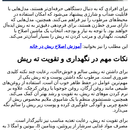
برای افرادی که به دنبال دستگاهی حرفه‌ای‌تر هستند، مدل‌هایی با
قابلیت ضدآب و شارژی پیشنهاد می‌شود که امکان استفاده در
محیط‌های مرطوب را نیز فراهم می‌کنند. همچنین، مدل‌هایی که
دارای سری خط‌زن هستند، برای فرم‌دهی دقیق‌تر به ته ریش ایده‌آل
خواهند بود. با توجه به نیاز و بودجه، انتخاب یک ماشین اصلاح با
کیفیت، نگهداری و مرتب کردن ته ریش را بسیار آسان‌تر می‌کند.
این مطلب را نیز بخوانید:
آموزش اصلاح ریش در خانه
نکات مهم در نگهداری و تقویت ته ریش
برای داشتن ته ریشی سالم و خوش‌حالت، رعایت چند نکته کلیدی
ضروری است. مرطوب نگه داشتن پوست و ته ریش یکی از
مهم‌ترین عوامل در حفظ ظاهر خوب آن است. استفاده از روغن‌های
طبیعی مانند روغن آرگان، روغن جوجوبا یا روغن کرچک، علاوه بر
نرم کردن موهای ته ریش، به تقویت و رشد بهتر آن کمک می‌کند.
همچنین، شستشوی منظم با یک شامپوی ملایم مخصوص ریش از
تجمع چربی و آلودگی جلوگیری کرده و پوست زیر ریش را سالم نگه
می‌دارد.
برای تقویت ته ریش، رعایت تغذیه مناسب نیز تأثیرگذار است.
مصرف مواد غذایی سرشار از پروتئین، ویتامین B، بیوتین و امگا 3 به