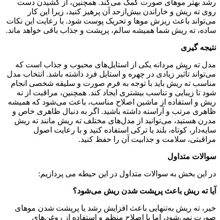
رشد بهتر موهای صورت کمک می‌کند. همچنین، از کشیدن دست
روی ته ریش و خاراندن بیش‌ازحد آن پرهیز کنید، زیرا این کار
می‌تواند باعث ریزش موها و تحریک پوست شود. با رعایت این نکات
ساده، ته ریش شما همیشه سالم، پرپشت و جذاب باقی خواهد ماند.
نتیجه‌ گیری
مدل ته ریش مردانه یکی از استایل‌های محبوب و جذاب است که
می‌تواند تأثیر زیادی در چهره و استایل فرد داشته باشد. انتخاب مدل
مناسب ته ریش باید با توجه به فرم صورت و سلیقه شخصی انجام
شود تا زیبایی و تناسب بیشتری ایجاد کند. همچنین، مراقبت از ته
ریش و استفاده از ماشین اصلاح مناسب، باعث می‌شود که همیشه
ظاهری مرتب و آراسته داشته باشید. اگر به دنبال ظاهری خاص و
مدرن هستید، می‌توانید از مدل‌های مختلف ته ریش مانند ته ریش
سایه‌دار، کوتاه، بلند یا ترکی استفاده کنید و با رعایت اصول
مراقبتی، سلامت و جذابیت آن را حفظ کنید.
سوالات متداول
در این بخش به سوالات متداول در این حیطه می پردازیم:
آیا ته ریش باعث پرپشت شدن ریش می‌شود؟
خیر، ته ریش به‌تنهایی باعث افزایش رشد یا پرپشت شدن موهای
صورت نمی‌شود، اما با اصلاح منظم و استفاده از روغن‌های