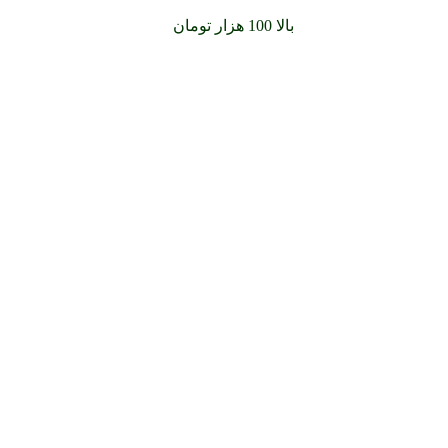
سفارشات خود را برای
بالا 100 هزار تومان
را با پیک رایگان تجربه کنید