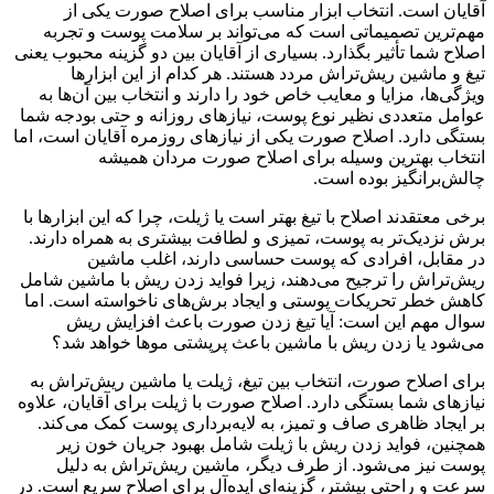
آقایان است. انتخاب ابزار مناسب برای اصلاح صورت یکی از
مهم‌ترین تصمیماتی است که می‌تواند بر سلامت پوست و تجربه
اصلاح شما تأثیر بگذارد. بسیاری از آقایان بین دو گزینه محبوب یعنی
تیغ و ماشین ریش‌تراش مردد هستند. هر کدام از این ابزارها
ویژگی‌ها، مزایا و معایب خاص خود را دارند و انتخاب بین آن‌ها به
عوامل متعددی نظیر نوع پوست، نیازهای روزانه و حتی بودجه شما
بستگی دارد. اصلاح صورت یکی از نیازهای روزمره آقایان است، اما
انتخاب بهترین وسیله برای اصلاح صورت مردان همیشه
چالش‌برانگیز بوده است.
برخی معتقدند اصلاح با تیغ بهتر است یا ژیلت، چرا که این ابزارها با
برش نزدیک‌تر به پوست، تمیزی و لطافت بیشتری به همراه دارند.
در مقابل، افرادی که پوست حساسی دارند، اغلب ماشین
ریش‌تراش را ترجیح می‌دهند، زیرا فواید زدن ریش با ماشین شامل
کاهش خطر تحریکات پوستی و ایجاد برش‌های ناخواسته است. اما
سوال مهم این است: آیا تیغ زدن صورت باعث افزایش ریش
می‌شود یا زدن ریش با ماشین باعث پرپشتی موها خواهد شد؟
برای اصلاح صورت، انتخاب بین تیغ، ژیلت یا ماشین ریش‌تراش به
نیازهای شما بستگی دارد. اصلاح صورت با ژیلت برای آقایان، علاوه
بر ایجاد ظاهری صاف و تمیز، به لایه‌برداری پوست کمک می‌کند.
همچنین، فواید زدن ریش با ژیلت شامل بهبود جریان خون زیر
پوست نیز می‌شود. از طرف دیگر، ماشین ریش‌تراش به دلیل
سرعت و راحتی بیشتر، گزینه‌ای ایده‌آل برای اصلاح سریع است. در