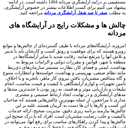
مستقیمی بر درآمد آرایشگری مردانه 1404 داشته است. در ادامه
پیشهاد می کنیم برای کسب اطلاعات بیشتر در خصوص آرایشگری،
به مطلب
صفر تا صد شغل آرایشگری مردانه
مراجعه کنید.
چالش ها و مشکلات رایج در آرایشگاه های
مردانه
امروزه، آرایشگاه‌های مردانه با طیف گسترده‌ای از چالش‌ها و موانع
روبرو هستند که برای موفقیت و رونق کسب و کارشان باید با تدبیر
و تلاش آنها را مرتفع نمایند. رقابت شدید با سایر آرایشگاه‌ها در
منطقه یا شهر، قوانین و مقررات دولتی و الزامات مربوط به
بهداشت، ایمنی و فضای کار، نظارت مستمر سازمان‌های ذی‌ربط
مانند نظام صنفی، بهزیستی و بهداشت، خواسته‌ها و انتظارات متنوع
و گاه متناقض مشتریان، یافتن نیروی کار ماهر، باتجربه و با اخلاق،
تامین تجهیزات و لوازم آرایشگاهی با کیفیت و قیمت مناسب، انجام
تبلیغات و بازاریابی موثر و هدفمند، به روز بودن با جدیدترین متدها و
مدهای آرایشگری و در نهایت، ایجاد ارتباط صمیمی و مشتری
مداری با مراجعین، از جمله مهم‌ترین چالش‌هایی هستند که صاحبان
این کسب و کارها با آن ها دست به گریبان هستند. غلبه بر این
چالش‌ها نیازمند برنامه ریزی دقیق، مدیریت صحیح، ارائه خدمات
باکیفیت و جلب رضایت مشتریان است. افراد که با درک صحیح این
چالش‌ها و پیدا کردن راهکارهای مناسب برای رفع آنها، می‌توانند در
این رقابت نفس گیر، جایگاه خود را حفظ کرده و به رونق و