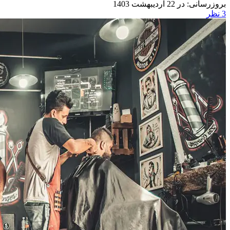
در 22 اردیبهشت 1403
3
نظر