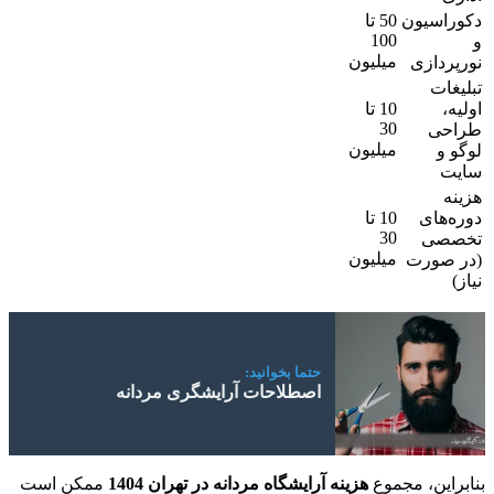
دکوراسیون
50 تا
100
و
میلیون
نورپردازی
تبلیغات
اولیه،
10 تا
30
طراحی
میلیون
لوگو و
سایت
هزینه
دوره‌های
10 تا
30
تخصصی
میلیون
(در صورت
نیاز)
حتما بخوانید:
اصطلاحات آرایشگری مردانه
بنابراین، مجموع
هزینه آرایشگاه مردانه در تهران 1404
ممکن است