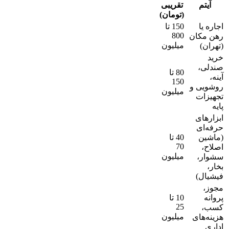
آیتم
تقریبی
(تومان)
اجاره یا
150 تا
800
رهن مکان
میلیون
(تهران)
خرید
صندلی،
80 تا
آینه،
150
روشویی و
میلیون
تجهیزات
پایه
ابزارهای
حرفه‌ای
(ماشین
40 تا
70
اصلاح،
میلیون
سشوار،
بخار،
فیشیال)
مجوز،
پروانه
10 تا
25
کسب،
میلیون
هزینه‌های
اداری