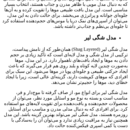
که به دنبال مدل مویی با ظاهر مدرن و جذاب هستند، انتخاب بسیار
مناسبی است. این مدل بافت طبیعی موها را تقویت کرده و به آن‌ها
جلوه‌ای جوانانه و پرانرژی می‌بخشد. برای حالت دادن به این مدل،
می‌توان از اسپری‌های نمک دریا یا موس‌های حجم‌دهنده استفاده کرد
تا جلوه‌ای بی‌نظم و جذاب‌تر داشته باشد.
مدل شگی لیر
مدل شگی لیر (Shag Layered) همان‌طور که از نامش پیداست،
ترکیبی از مدل شگی و مدل لایه‌ای است که تأکید زیادی بر حجم
دادن به موها و ایجاد بافت‌های ناهموار دارد. در این مدل، موها
به‌صورت چندین لایه کوتاه و بلند روی هم قرار می‌گیرند که باعث
ایجاد حرکتی طبیعی و جلوه‌ای پویا در موها می‌شود. این سبک برای
افرادی که موهای کم‌پشت دارند، گزینه‌ای عالی است، زیرا با ایجاد
خطای دید، موها را حجیم‌تر نشان می‌دهد.
مدل شگی لیر برای انواع مو، از صاف گرفته تا موج‌دار و فر،
مناسب است و بسته به نوع مو و استایل مورد نظر، می‌توان از
محصولات حجم‌دهنده و بافت‌دهنده برای تقویت لایه‌های مو استفاده
کرد. برای افرادی که به دنبال مدلی مدرن و مناسب برای استایل
روزمره هستند، مدل شگی لیر می‌تواند بهترین گزینه باشد. این مدل
همچنین نیاز به مراقبت زیادی ندارد و می‌توان آن را به‌سادگی با
دست یا کمی اسپری فیکس‌کننده حالت داد.